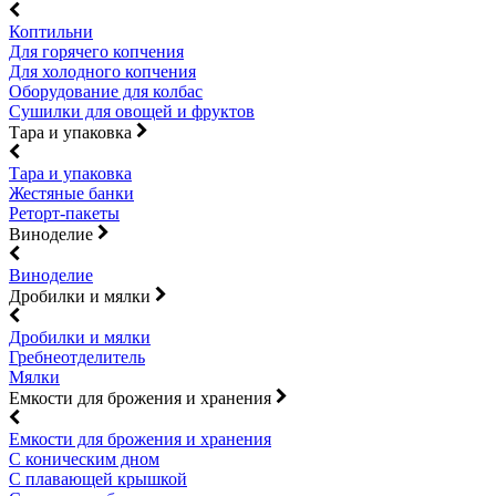
Коптильни
Для горячего копчения
Для холодного копчения
Оборудование для колбас
Сушилки для овощей и фруктов
Тара и упаковка
Тара и упаковка
Жестяные банки
Реторт-пакеты
Виноделие
Виноделие
Дробилки и мялки
Дробилки и мялки
Гребнеотделитель
Мялки
Емкости для брожения и хранения
Емкости для брожения и хранения
С коническим дном
С плавающей крышкой