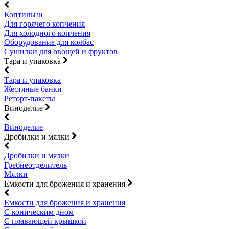
Коптильни
Для горячего копчения
Для холодного копчения
Оборудование для колбас
Сушилки для овощей и фруктов
Тара и упаковка
Тара и упаковка
Жестяные банки
Реторт-пакеты
Виноделие
Виноделие
Дробилки и мялки
Дробилки и мялки
Гребнеотделитель
Мялки
Емкости для брожения и хранения
Емкости для брожения и хранения
С коническим дном
С плавающей крышкой