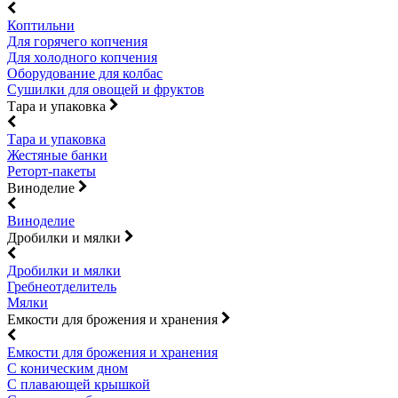
Коптильни
Для горячего копчения
Для холодного копчения
Оборудование для колбас
Сушилки для овощей и фруктов
Тара и упаковка
Тара и упаковка
Жестяные банки
Реторт-пакеты
Виноделие
Виноделие
Дробилки и мялки
Дробилки и мялки
Гребнеотделитель
Мялки
Емкости для брожения и хранения
Емкости для брожения и хранения
С коническим дном
С плавающей крышкой