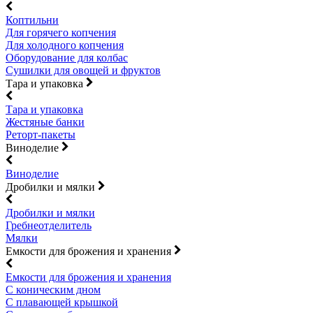
Коптильни
Для горячего копчения
Для холодного копчения
Оборудование для колбас
Сушилки для овощей и фруктов
Тара и упаковка
Тара и упаковка
Жестяные банки
Реторт-пакеты
Виноделие
Виноделие
Дробилки и мялки
Дробилки и мялки
Гребнеотделитель
Мялки
Емкости для брожения и хранения
Емкости для брожения и хранения
С коническим дном
С плавающей крышкой