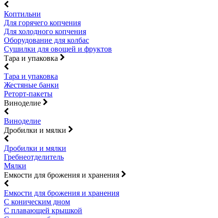
Коптильни
Для горячего копчения
Для холодного копчения
Оборудование для колбас
Сушилки для овощей и фруктов
Тара и упаковка
Тара и упаковка
Жестяные банки
Реторт-пакеты
Виноделие
Виноделие
Дробилки и мялки
Дробилки и мялки
Гребнеотделитель
Мялки
Емкости для брожения и хранения
Емкости для брожения и хранения
С коническим дном
С плавающей крышкой